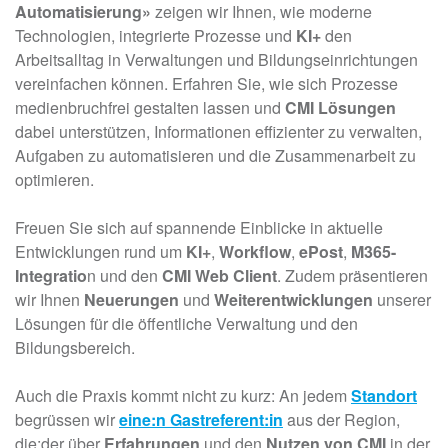
Automatisierung»
zeigen wir Ihnen, wie moderne
Technologien, integrierte Prozesse und
KI+
den
Arbeitsalltag in Verwaltungen und Bildungseinrichtungen
vereinfachen können. Erfahren Sie, wie sich Prozesse
medienbruchfrei gestalten lassen
u
nd
CMI Lösungen
dabei unterstützen, Informationen effizienter zu verwalten,
Aufgaben zu automatisieren und die Zusammenarbeit zu
optimieren.
Freuen Sie sich auf spannende Einblicke in aktuelle
Entwicklungen rund um
KI+
,
Workflow
,
ePost
,
M365-
Integratio
n und den
CMI Web Client
. Zudem präsentieren
wir Ihnen
Neuerungen
und
Weiterentwicklungen
unserer
Lösungen für die öffentliche Verwaltung und den
Bildungsbereich.
Auch die Praxis kommt nicht zu kurz: An jedem
Standort
begrüssen wir
eine:n Gastreferent:in
aus der Region,
die:der über
Erfahrungen
und den
Nutzen von CMI
in der