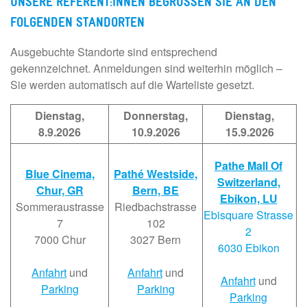
UNSERE REFERENT:INNEN BEGRÜSSEN SIE AN DEN
FOLGENDEN STANDORTEN
Ausgebuchte Standorte sind entsprechend
gekennzeichnet. Anmeldungen sind weiterhin möglich –
Sie werden automatisch auf die Warteliste gesetzt.
Dienstag,
Donnerstag,
Dienstag,
8.9.2026
10.9.2026
15.9.2026
Pathe Mall Of
Blue Cinema,
Pathé Westside,
Switzerland,
Chur, GR
Bern, BE
Ebikon, LU
Sommeraustrasse
Riedbachstrasse
Ebisquare Strasse
7
102
2
7000 Chur
3027 Bern
6030 Ebikon
Anfahrt
und
Anfahrt
und
Anfahrt
und
Parking
Parking
Parking