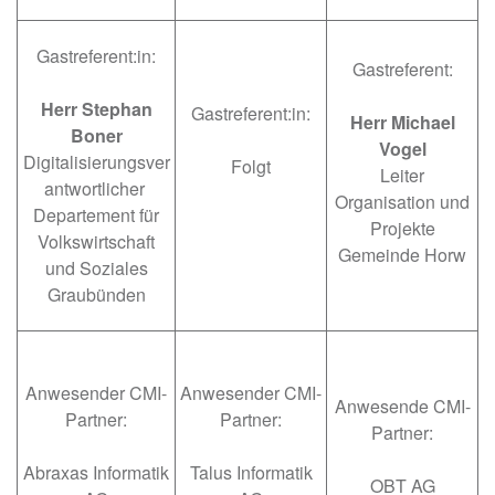
Gastreferent:in:
Gastreferent:
Herr Stephan
Gastreferent:in:
Herr Michael
Boner
Vogel
Digitalisierungsver
Folgt
Leiter
antwortlicher
Organisation und
Departement für
Projekte
Volkswirtschaft
Gemeinde Horw
und Soziales
Graubünden
Anwesender CMI-
Anwesender CMI-
Anwesende CMI-
Partner:
Partner:
Partner:
Abraxas Informatik
Talus Informatik
OBT AG